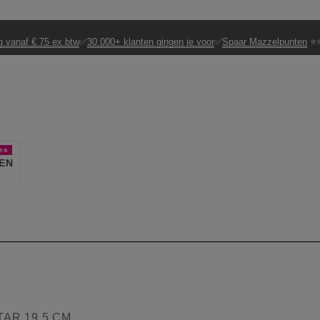
g vanaf € 75 ex btw
✅
30.000+ klanten gingen je voor
✅
Spaar Mazzelpunten
⭐⭐
es
EN
AR 19,5 CM