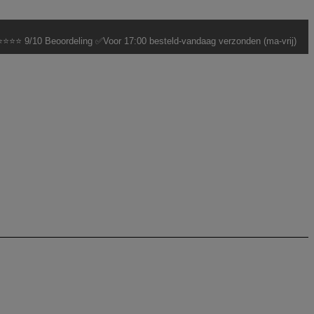
⭐⭐⭐ 9/10 Beoordeling ✅Voor 17:00 besteld-vandaag verzonden (ma-vrij)