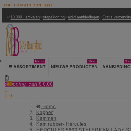
SKIP TO MAIN CONTENT
✅
10.000+ artikelen
✅
stapelkorting
✅
altijd aanbiedingen
✅
Gratis verzendin
Menu
New
Sal
ASSORTIMENT
NIEUWE PRODUCTEN
AANBIEDING

shopping_cart
€ 0,00
0


0
Home
Kapper
Kammen
Kam rubber- Hercules
HERCULES 5690 STYLERKAM LADY ST