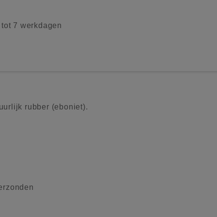
2 tot 7 werkdagen
rlijk rubber (eboniet).
verzonden