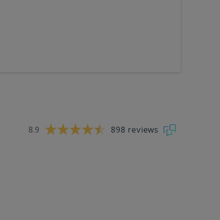
8.9
898 reviews