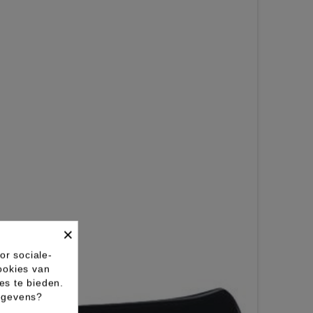
×
or sociale-
ookies van
es te bieden.
gegevens?