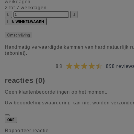
werkdagen
2 tot 7 werkdagen



IN WINKELWAGEN
Omschrijving
Handmatig vervaardigde kammen van hard natuurlijk r
(eboniet).
8.9
898 review
reacties (0)
Geen klantenbeoordelingen op het moment.
Uw beoordelingswaardering kan niet worden verzonde
OKÉ
Rapporteer reactie