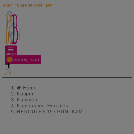
SKIP TO MAIN CONTENT
MENU
shopping_cart
0


0
Home
Kapper
Kammen
Kam rubber- Hercules
HERCULES 197 PUNTKAM