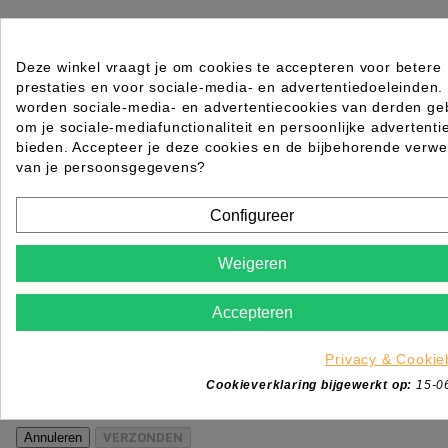
HERCULES 197 PUNTKAM
Deze winkel vraagt je om cookies te accepteren voor betere
prestaties en voor sociale-media- en advertentiedoeleinden.
Rating for
Quality
worden sociale-media- en advertentiecookies van derden geb
om je sociale-mediafunctionaliteit en persoonlijke advertenti
Please choose a rating for your review.
bieden. Accepteer je deze cookies en de bijbehorende verwe
van je persoonsgegevens?
Configureer
Title of your review
Weigeren
Uw naam
Accepteren
Uw beoordeling
Enim quis fugiat consequat elit minim nisi eu occae
Privacy & Cookie
occaecat deserunt aliquip nisi ex deserunt.
Cookieverklaring bijgewerkt op:
15-0
*
Verplichte velden
Annuleren
VERZONDEN