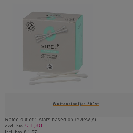
Wattenstaafjes 200st
Rated
out of 5 stars based on
review(s)
€ 1,30
excl. btw
incl. btw
€ 1,57