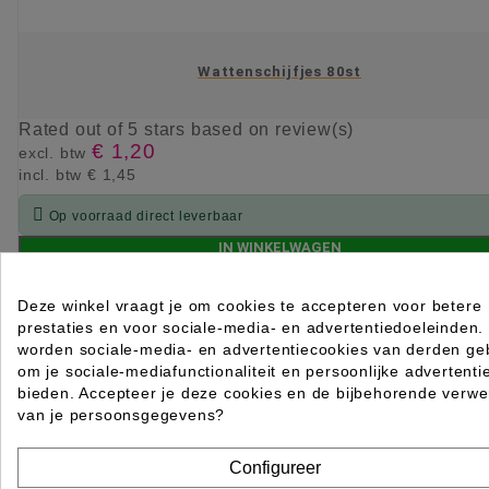
Wattenschijfjes 80st
Rated
out of 5 stars based on
review(s)
€ 1,20
excl. btw
incl. btw
€ 1,45

Op voorraad direct leverbaar
IN WINKELWAGEN
Deze winkel vraagt je om cookies te accepteren voor betere
prestaties en voor sociale-media- en advertentiedoeleinden.
worden sociale-media- en advertentiecookies van derden geb
om je sociale-mediafunctionaliteit en persoonlijke advertenti
bieden. Accepteer je deze cookies en de bijbehorende verwe
van je persoonsgegevens?
Configureer