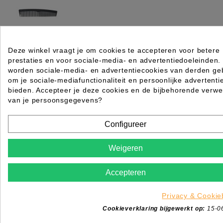
Deze winkel vraagt je om cookies te accepteren voor betere
SIBEL MAATKAM CARBON CWW20,5
prestaties en voor sociale-media- en advertentiedoeleinden.
worden sociale-media- en advertentiecookies van derden geb
Rating for
Quality
om je sociale-mediafunctionaliteit en persoonlijke advertenti
bieden. Accepteer je deze cookies en de bijbehorende verwe
Please choose a rating for your review.
van je persoonsgegevens?
Configureer
Weigeren
Title of your review
Uw naam
Accepteren
Uw beoordeling
Privacy & Cookie
Enim quis fugiat consequat elit minim nisi eu occae
Cookieverklaring bijgewerkt op:
15-0
occaecat deserunt aliquip nisi ex deserunt.