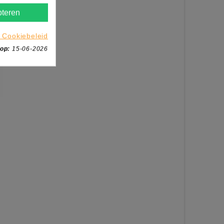
teren
 Cookiebeleid
 op:
15-06-2026