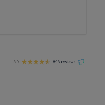
8.9
898 reviews