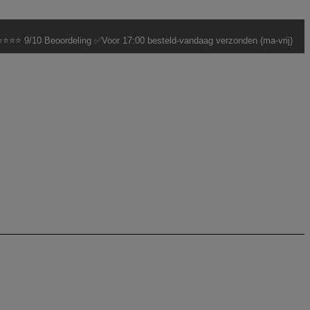
⭐⭐⭐ 9/10 Beoordeling ✅Voor 17:00 besteld-vandaag verzonden (ma-vrij)