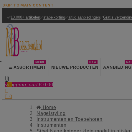
SKIP TO MAIN CONTENT
✅
10.000+ artikelen
✅
stapelkorting
✅
altijd aanbiedingen
✅
Gratis verzendin
Menu
New
Sal
ASSORTIMENT
NIEUWE PRODUCTEN
AANBIEDING

shopping_cart
€ 0,00
0


0
Home
Nagelstyling
Instrumenten en Toebehoren
Instrumenten
Sibel Nagelknipper klein model in blister