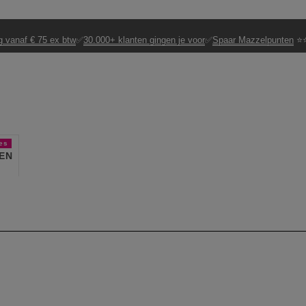
g vanaf € 75 ex btw
✅
30.000+ klanten gingen je voor
✅
Spaar Mazzelpunten
⭐⭐
es
EN