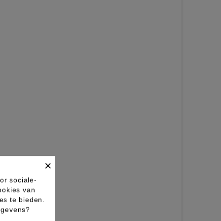
×
or sociale-
ookies van
es te bieden.
gegevens?