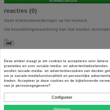
IN WINKELWAGEN
reacties (0)
Geen klantenbeoordelingen op het moment.
Uw beoordelingswaardering kan niet worden verzonde
OKÉ
Rapporteer reactie
Deze winkel vraagt je om cookies te accepteren voor betere
prestaties en voor sociale-media- en advertentiedoeleinden.
Bent u zeker dat u deze reactie wil rapporteren?
worden sociale-media- en advertentiecookies van derden geb
Nee
JA
om je sociale-mediafunctionaliteit en persoonlijke advertenti
Rapport verzonden
bieden. Accepteer je deze cookies en de bijbehorende verwe
van je persoonsgegevens?
Uw rapport is verzonden en wordt gecontroleerd.
Configureer
OKÉ
Uw rapport kan niet worden verzonden
Weigeren