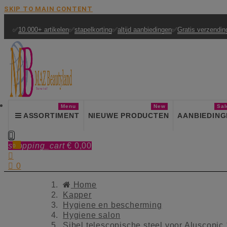
SKIP TO MAIN CONTENT
✅
10.000+ artikelen
✅
stapelkorting
✅
altijd aanbiedingen
✅
Gratis verzendin
Menu
New
Sal
ASSORTIMENT
NIEUWE PRODUCTEN
AANBIEDING

shopping_cart
€ 0,00
0


0
Home
Kapper
Hygiene en bescherming
Hygiene salon
Sibel telescopische steel voor Aluscopi