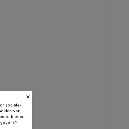
×
or sociale-
ookies van
es te bieden.
gegevens?