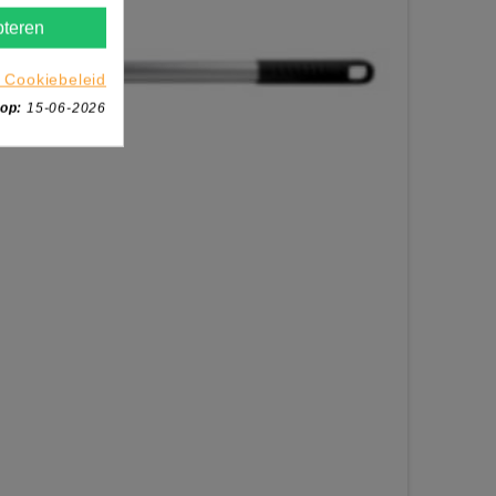
teren
 Cookiebeleid
 op:
15-06-2026