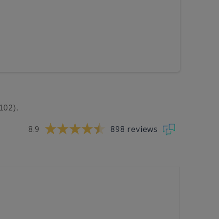
102).
8.9
898 reviews