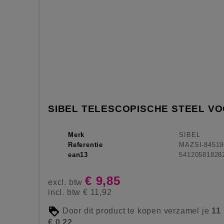
SIBEL TELESCOPISCHE STEEL V
Merk
SIBEL
Referentie
MAZSI-84519
ean13
54120581828
€ 9,85
excl. btw
incl. btw
€ 11,92
Door dit product te kopen verzamel je
11
€ 0,22
.