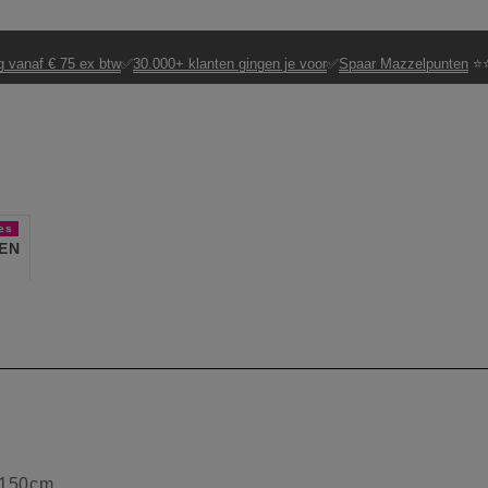
g vanaf € 75 ex btw
✅
30.000+ klanten gingen je voor
✅
Spaar Mazzelpunten
⭐⭐
es
EN
c 150cm