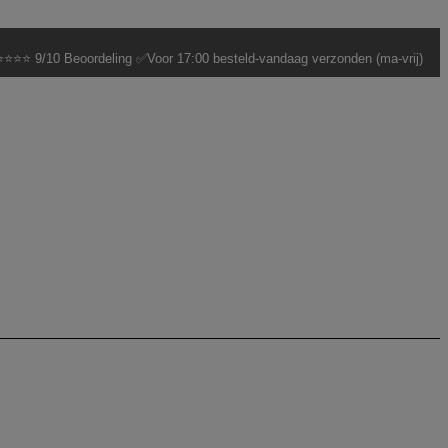
⭐⭐⭐ 9/10 Beoordeling ✅Voor 17:00 besteld-vandaag verzonden (ma-vrij)