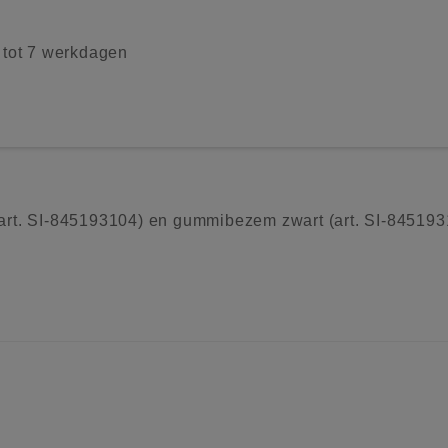
2 tot 7 werkdagen
art. SI-845193104) en gummibezem zwart (art. SI-845193