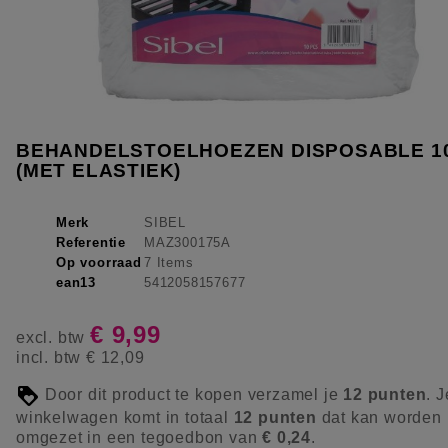
BEHANDELSTOELHOEZEN DISPOSABLE 1
(MET ELASTIEK)
Merk
SIBEL
Referentie
MAZ300175A
Op voorraad
7 Items
ean13
5412058157677
€ 9,99
excl. btw
incl. btw
€ 12,09
Door dit product te kopen verzamel je
12
punten
. J
winkelwagen komt in totaal
12
punten
dat kan worden
omgezet in een tegoedbon van
€ 0,24
.