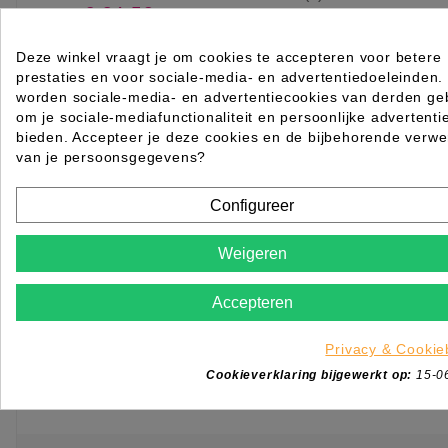
€ 34,52
excl. btw
incl. btw
€ 41,77
Deze winkel vraagt je om cookies te accepteren voor betere

Beperkt op voorraad
prestaties en voor sociale-media- en advertentiedoeleinden.
worden sociale-media- en advertentiecookies van derden geb
IN WINKELWAGEN
om je sociale-mediafunctionaliteit en persoonlijke advertenti
bieden. Accepteer je deze cookies en de bijbehorende verwe
van je persoonsgegevens?
Configureer
Weigeren
Accepteren
Privacy & Cookie
Cookieverklaring bijgewerkt op:
15-0