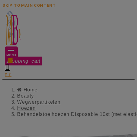
SKIP TO MAIN CONTENT
MENU
shopping_cart
0


0
Home
Beauty
Wegwerpartikelen
Hoezen
Behandelstoelhoezen Disposable 10st (met elasti