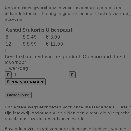
Universele wegwerphoezen voor onze massagetafels en
behandelstoelen. Handig in gebruik en met elastiek voor de j
pasvorm.
Aantal
Stukprijs
U bespaart
6
€ 9,49
€ 3,00
12
€ 8,99
€ 11,99

Beschikbaarheid van het product:
Op voorraad direct
leverbaar
1 werkdag



IN WINKELWAGEN
Omschrijving
Universele wegwerphoezen voor onze massagetafels. Deze 
zijn latexvrij, zodat ten allen tijden een eventuele allergische
reactie met uw klant voorkomen wordt.
Bovendien zijn zij vrij van nare chemische luchtjes, wat met