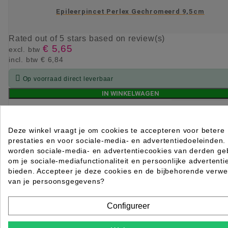
Epileerpincet Perlex Gechromeerd 9,5cm
Rated
out of 5 stars based on
review(s)
€ 5,65
excl. btw
incl. btw
€ 6,84

Op voorraad direct leverbaar
IN WINKELWAGEN
Deze winkel vraagt je om cookies te accepteren voor betere
prestaties en voor sociale-media- en advertentiedoeleinden.
worden sociale-media- en advertentiecookies van derden geb
om je sociale-mediafunctionaliteit en persoonlijke advertenti
bieden. Accepteer je deze cookies en de bijbehorende verwe
van je persoonsgegevens?
Configureer