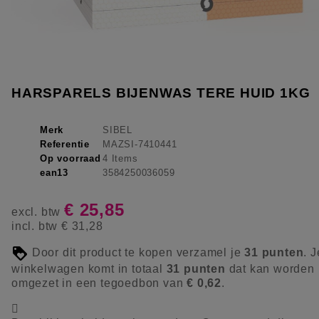
HARSPARELS BIJENWAS TERE HUID 1KG
Merk
SIBEL
Referentie
MAZSI-7410441
Op voorraad
4 Items
ean13
3584250036059
€ 25,85
excl. btw
incl. btw
€ 31,28
Door dit product te kopen verzamel je
31
punten
. J
winkelwagen komt in totaal
31
punten
dat kan worden
omgezet in een tegoedbon van
€ 0,62
.
