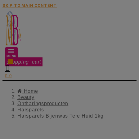
SKIP TO MAIN CONTENT
MENU
shopping_cart
0


0
Home
Beauty
Ontharingsproducten
Harsparels
Harsparels Bijenwas Tere Huid 1kg