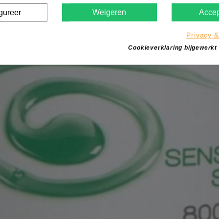
gureer
Weigeren
Accep
Privacy &
Cookieverklaring bijgewerkt