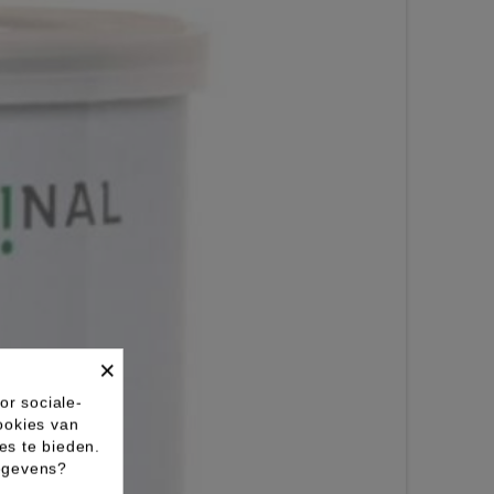
×
or sociale-
ookies van
es te bieden.
gegevens?