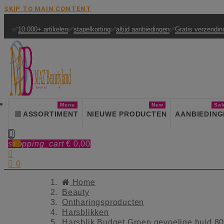
SKIP TO MAIN CONTENT
✅
10.000+ artikelen
✅
stapelkorting
✅
altijd aanbiedingen
✅
Gratis verzendin
Menu
New
Sal
ASSORTIMENT
NIEUWE PRODUCTEN
AANBIEDING

shopping_cart
€ 0,00
0


0
Home
Beauty
Ontharingsproducten
Harsblikken
Harsblik Budget Groen gevoelige huid 8