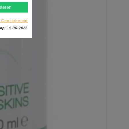
teren
 Cookiebeleid
 op:
15-06-2026