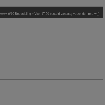
⭐⭐⭐ 9/10 Beoordeling ✅Voor 17:00 besteld-vandaag verzonden (ma-vrij)