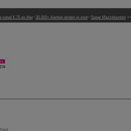
g vanaf € 75 ex btw
✅
30.000+ klanten gingen je voor
✅
Spaar Mazzelpunten
⭐⭐
es
EN
00ml