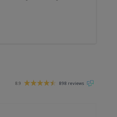
8.9
898 reviews