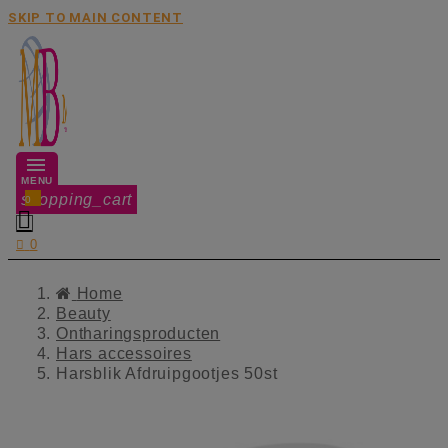
SKIP TO MAIN CONTENT
MENU
shopping_cart
0


0
Home
Beauty
Ontharingsproducten
Hars accessoires
Harsblik Afdruipgootjes 50st