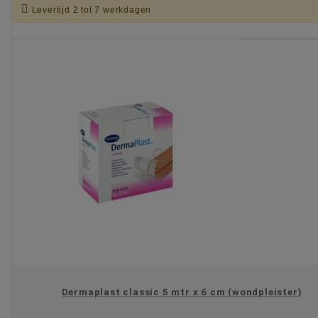

Levertijd 2 tot 7 werkdagen
KIES OPTIE
Dermaplast classic 5 mtr x 6 cm (wondpleister)