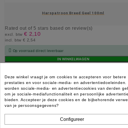
Harspatroon Breed Geel 100ml
Rated
out of 5 stars based on
review(s)
€ 2,10
excl. btw
incl. btw
€ 2,54

Op voorraad direct leverbaar
IN WINKELWAGEN
Deze winkel vraagt je om cookies te accepteren voor betere
prestaties en voor sociale-media- en advertentiedoeleinden.
worden sociale-media- en advertentiecookies van derden geb
om je sociale-mediafunctionaliteit en persoonlijke advertenti
bieden. Accepteer je deze cookies en de bijbehorende verwe
van je persoonsgegevens?
Configureer