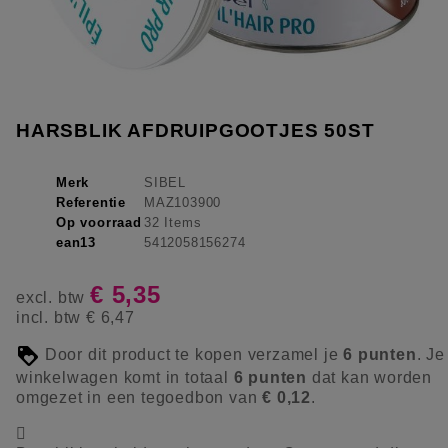
HARSBLIK AFDRUIPGOOTJES 50ST
Merk
SIBEL
Referentie
MAZ103900
Op voorraad
32 Items
ean13
5412058156274
€ 5,35
excl. btw
incl. btw
€ 6,47
Door dit product te kopen verzamel je
6
punten
. Je
winkelwagen komt in totaal
6
punten
dat kan worden
omgezet in een tegoedbon van
€ 0,12
.
