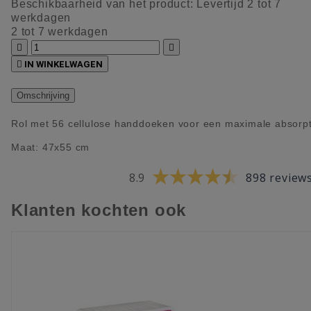
Beschikbaarheid van het product:
Levertijd 2 tot 7
werkdagen
2 tot 7 werkdagen



IN WINKELWAGEN
Omschrijving
Rol met 56 cellulose handdoeken voor een maximale absorpt
Maat: 47x55 cm
8.9
898 review
Klanten kochten ook