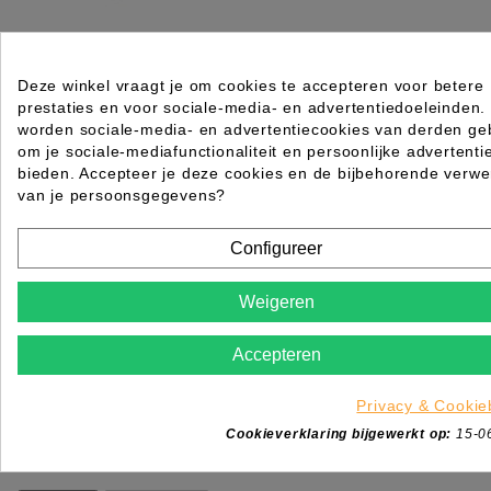
VERFKWAST TRANSPARANT GM
Deze winkel vraagt je om cookies te accepteren voor betere
prestaties en voor sociale-media- en advertentiedoeleinden.
Rating for
Quality
worden sociale-media- en advertentiecookies van derden geb
om je sociale-mediafunctionaliteit en persoonlijke advertenti
Please choose a rating for your review.
bieden. Accepteer je deze cookies en de bijbehorende verwe
van je persoonsgegevens?
Configureer
Weigeren
Title of your review
Uw naam
Accepteren
Uw beoordeling
Enim quis fugiat consequat elit minim nisi eu occae
Privacy & Cookie
occaecat deserunt aliquip nisi ex deserunt.
Cookieverklaring bijgewerkt op:
15-0
*
Verplichte velden