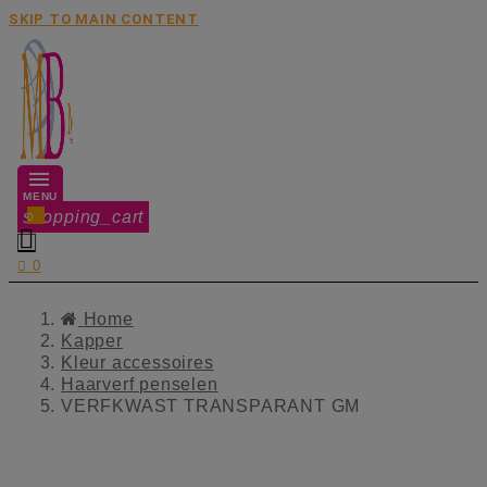
SKIP TO MAIN CONTENT
MENU
shopping_cart
0


0
Home
Kapper
Kleur accessoires
Haarverf penselen
VERFKWAST TRANSPARANT GM