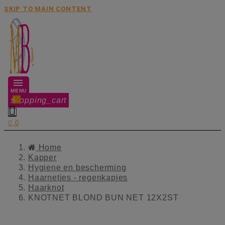
SKIP TO MAIN CONTENT
MENU
shopping_cart
0


0
Home
Kapper
Hygiene en bescherming
Haarnetjes - regenkapjes
Haarknot
KNOTNET BLOND BUN NET 12X2ST