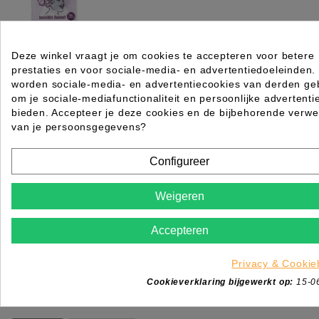
KNOTNET BLOND BUN NET 12X2ST
Deze winkel vraagt je om cookies te accepteren voor betere
prestaties en voor sociale-media- en advertentiedoeleinden.
Rating for
Quality
worden sociale-media- en advertentiecookies van derden geb
om je sociale-mediafunctionaliteit en persoonlijke advertenti
Please choose a rating for your review.
bieden. Accepteer je deze cookies en de bijbehorende verwe
van je persoonsgegevens?
Configureer
Weigeren
Title of your review
Uw naam
Accepteren
Uw beoordeling
Enim quis fugiat consequat elit minim nisi eu occae
Privacy & Cookie
occaecat deserunt aliquip nisi ex deserunt.
Cookieverklaring bijgewerkt op:
15-0
*
Verplichte velden