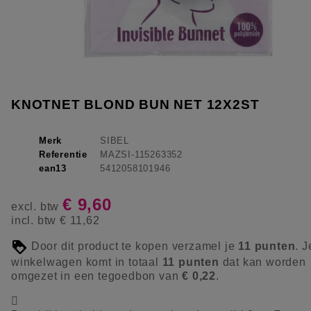
KNOTNET BLOND BUN NET 12X2ST
Merk
SIBEL
Referentie
MAZSI-115263352
ean13
5412058101946
€ 9,60
excl. btw
incl. btw
€ 11,62
Door dit product te kopen verzamel je
11
punten
. J
winkelwagen komt in totaal
11
punten
dat kan worden
omgezet in een tegoedbon van
€ 0,22
.
