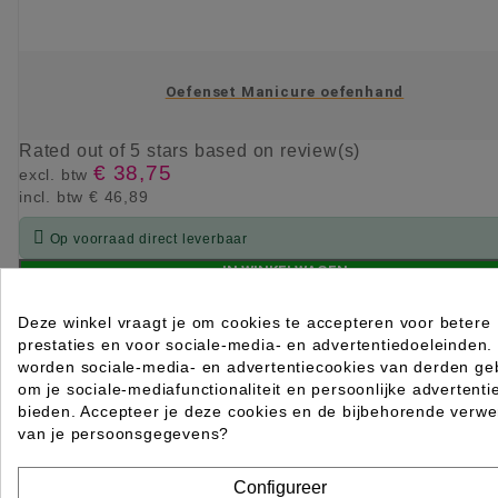
Oefenset Manicure oefenhand
Rated
out of 5 stars based on
review(s)
€ 38,75
excl. btw
incl. btw
€ 46,89

Op voorraad direct leverbaar
IN WINKELWAGEN
Deze winkel vraagt je om cookies te accepteren voor betere
prestaties en voor sociale-media- en advertentiedoeleinden.
worden sociale-media- en advertentiecookies van derden geb
om je sociale-mediafunctionaliteit en persoonlijke advertenti
bieden. Accepteer je deze cookies en de bijbehorende verwe
van je persoonsgegevens?
Configureer