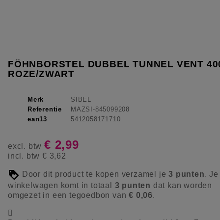
FÖHNBORSTEL DUBBEL TUNNEL VENT 40
ROZE/ZWART
Merk
SIBEL
Referentie
MAZSI-845099208
ean13
5412058171710
€ 2,99
excl. btw
incl. btw
€ 3,62
Door dit product te kopen verzamel je
3
punten
. Je
winkelwagen komt in totaal
3
punten
dat kan worden
omgezet in een tegoedbon van
€ 0,06
.
