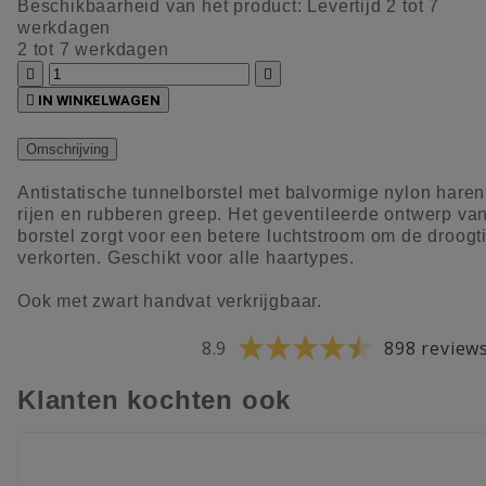
Beschikbaarheid van het product:
Levertijd 2 tot 7
werkdagen
2 tot 7 werkdagen



IN WINKELWAGEN
Omschrijving
Antistatische tunnelborstel met balvormige nylon haren
rijen en rubberen greep. Het geventileerde ontwerp va
borstel zorgt voor een betere luchtstroom om de droogti
verkorten. Geschikt voor alle haartypes.
Ook met zwart handvat verkrijgbaar.
8.9
898 review
Klanten kochten ook