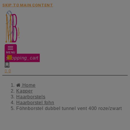
SKIP TO MAIN CONTENT
MENU
shopping_cart
0


0
Home
Kapper
Haarborstels
Haarborstel fohn
Föhnborstel dubbel tunnel vent 400 roze/zwart