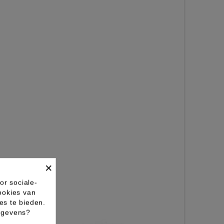
×
or sociale-
ookies van
es te bieden.
gegevens?