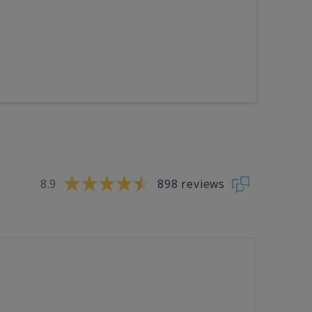
8.9
898 reviews