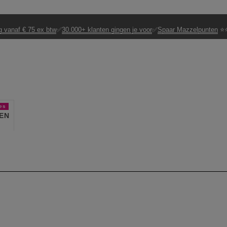
g vanaf € 75 ex btw
✅
30.000+ klanten gingen je voor
✅
Spaar Mazzelpunten
⭐⭐
es
EN