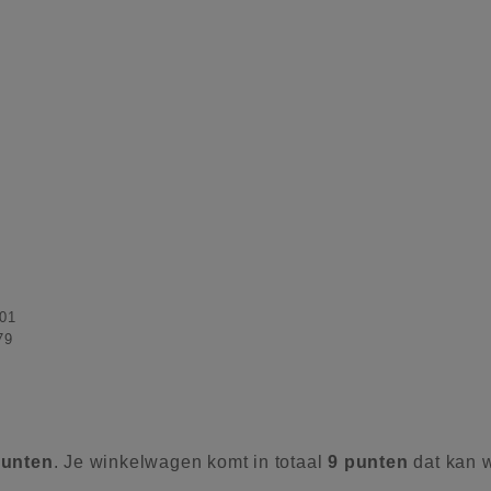
01
79
unten
. Je winkelwagen komt in totaal
9
punten
dat kan 