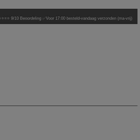
⭐⭐⭐ 9/10 Beoordeling ✅Voor 17:00 besteld-vandaag verzonden (ma-vrij)