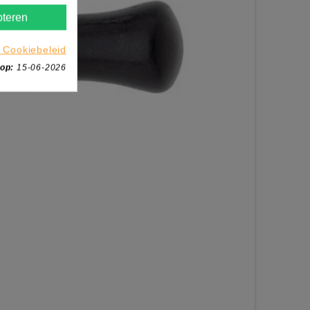
teren
 Cookiebeleid
 op:
15-06-2026