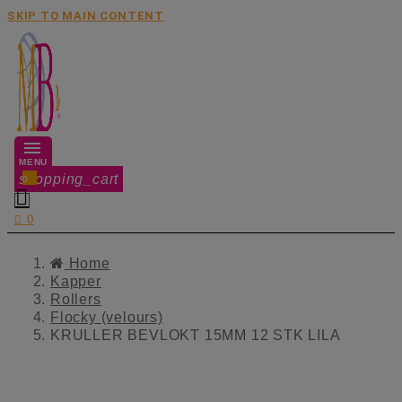
SKIP TO MAIN CONTENT
MENU
shopping_cart
0


0
Home
Kapper
Rollers
Flocky (velours)
KRULLER BEVLOKT 15MM 12 STK LILA