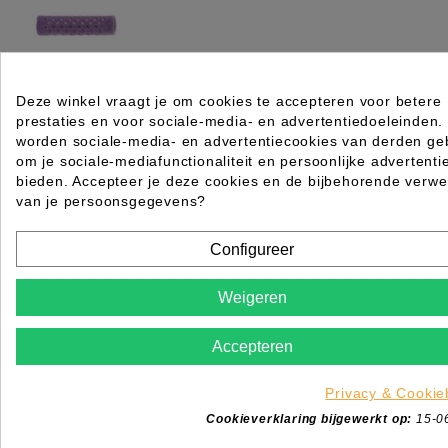
Deze winkel vraagt je om cookies te accepteren voor betere
KRULLER BEVLOKT 15MM 12 STK LILA
prestaties en voor sociale-media- en advertentiedoeleinden.
worden sociale-media- en advertentiecookies van derden geb
Rating for
Quality
om je sociale-mediafunctionaliteit en persoonlijke advertenti
bieden. Accepteer je deze cookies en de bijbehorende verwe
Please choose a rating for your review.
van je persoonsgegevens?
Configureer
Weigeren
Title of your review
Uw naam
Accepteren
Uw beoordeling
Privacy & Cookie
Enim quis fugiat consequat elit minim nisi eu occae
Cookieverklaring bijgewerkt op:
15-0
occaecat deserunt aliquip nisi ex deserunt.