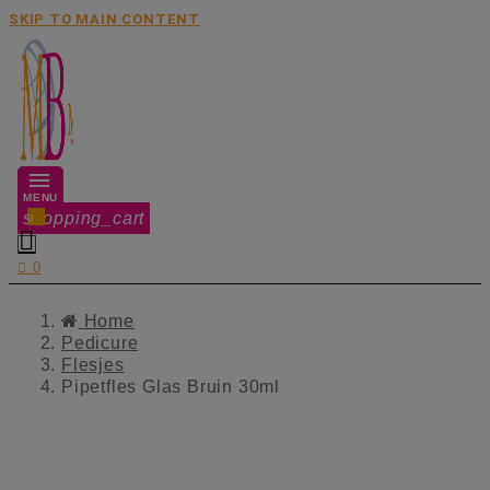
SKIP TO MAIN CONTENT
MENU
shopping_cart
0


0
Home
Pedicure
Flesjes
Pipetfles Glas Bruin 30ml