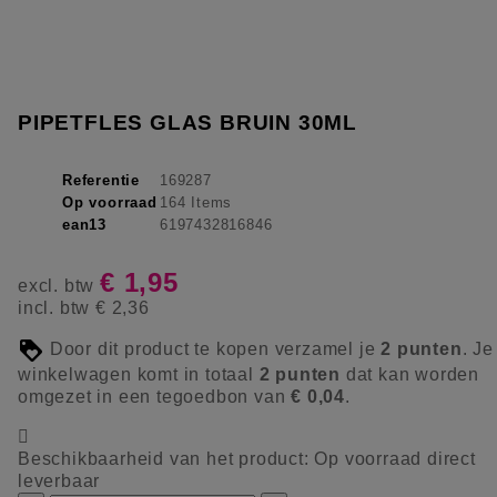
PIPETFLES GLAS BRUIN 30ML
Referentie
169287
Op voorraad
164 Items
ean13
6197432816846
€ 1,95
excl. btw
incl. btw
€ 2,36
Door dit product te kopen verzamel je
2
punten
. Je
winkelwagen komt in totaal
2
punten
dat kan worden
omgezet in een tegoedbon van
€ 0,04
.

Beschikbaarheid van het product:
Op voorraad direct
leverbaar