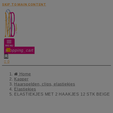
SKIP TO MAIN CONTENT
MENU
shopping_cart
0


0
Home
Kapper
Haarspelden, clips, elastiekjes
Elastiekjes
ELASTIEKJES MET 2 HAAKJES 12 STK BEIGE