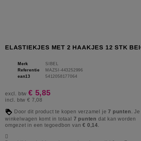
ELASTIEKJES MET 2 HAAKJES 12 STK BE
Merk
SIBEL
Referentie
MAZSI-443252996
ean13
5412058177064
€ 5,85
excl. btw
incl. btw
€ 7,08
Door dit product te kopen verzamel je
7
punten
. Je
winkelwagen komt in totaal
7
punten
dat kan worden
omgezet in een tegoedbon van
€ 0,14
.
