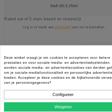
Dadi Oil 3,75ml
Rated
out of 5 stars based on
review(s)
Log in of maak een
ACCOUNT
aan om te bestellen.
KIES OPTIE
Deze winkel vraagt je om cookies te accepteren voor betere
prestaties en voor sociale-media- en advertentiedoeleinden.
worden sociale-media- en advertentiecookies van derden geb
om je sociale-mediafunctionaliteit en persoonlijke advertenti
bieden. Accepteer je deze cookies en de bijbehorende verwe
van je persoonsgegevens?
Configureer
Weigeren