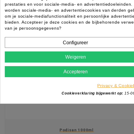
prestaties en voor sociale-media- en advertentiedoeleinden.
worden sociale-media- en advertentiecookies van derden geb

Beperkt op voorraad
om je sociale-mediafunctionaliteit en persoonlijke advertenti
KIES OPTIE
bieden. Accepteer je deze cookies en de bijbehorende verwe
van je persoonsgegevens?
Configureer
Weigeren
Accepteren
Privacy & Cookie
Cookieverklaring bijgewerkt op:
15-0
Podisan 1000ml