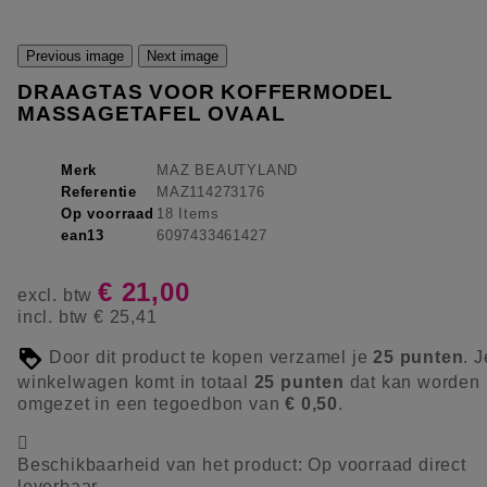
Previous image
Next image
DRAAGTAS VOOR KOFFERMODEL
MASSAGETAFEL OVAAL
Merk
MAZ BEAUTYLAND
Referentie
MAZ114273176
Op voorraad
18 Items
ean13
6097433461427
€ 21,00
excl. btw
incl. btw
€ 25,41
Door dit product te kopen verzamel je
25
punten
. J
winkelwagen komt in totaal
25
punten
dat kan worden
omgezet in een tegoedbon van
€ 0,50
.

Beschikbaarheid van het product:
Op voorraad direct
leverbaar