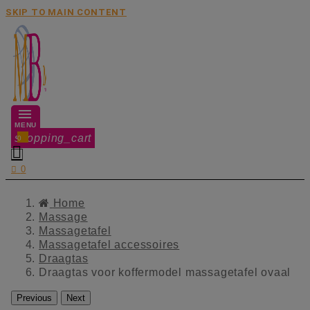
SKIP TO MAIN CONTENT
MENU
shopping_cart
0


0
Home
Massage
Massagetafel
Massagetafel accessoires
Draagtas
Draagtas voor koffermodel massagetafel ovaal
Previous
Next