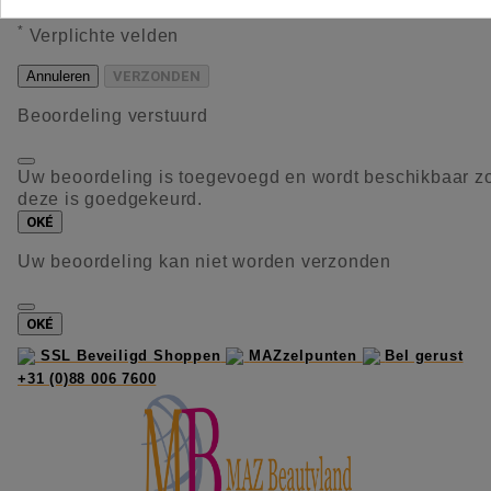
*
Verplichte velden
Annuleren
VERZONDEN
Beoordeling verstuurd
Uw beoordeling is toegevoegd en wordt beschikbaar z
deze is goedgekeurd.
OKÉ
Uw beoordeling kan niet worden verzonden
OKÉ
SSL Beveiligd Shoppen
MAZzelpunten
Bel gerust
+31 (0)88 006 7600