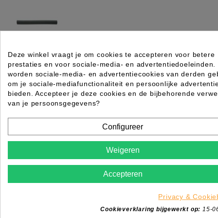
Deze winkel vraagt je om cookies te accepteren voor betere
prestaties en voor sociale-media- en advertentiedoeleinden.
SUPER FLEX XXL L24CMX25MMX5STUK
worden sociale-media- en advertentiecookies van derden geb
Rating for
Quality
om je sociale-mediafunctionaliteit en persoonlijke advertenti
bieden. Accepteer je deze cookies en de bijbehorende verwe
van je persoonsgegevens?
Please choose a rating for your review.
Configureer
Weigeren
Title of your review
Accepteren
Uw naam
Uw beoordeling
Privacy & Cookie
Enim quis fugiat consequat elit minim nisi eu occae
Cookieverklaring bijgewerkt op:
15-0
occaecat deserunt aliquip nisi ex deserunt.