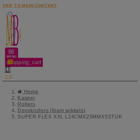
SKIP TO MAIN CONTENT
MENU
shopping_cart
0


0
Home
Kapper
Rollers
Donskrullers (foam wikkels)
SUPER FLEX XXL L24CMX25MMX5STUK