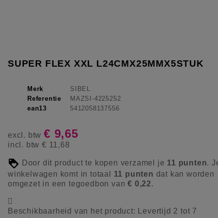
SUPER FLEX XXL L24CMX25MMX5STUK
Merk
SIBEL
Referentie
MAZSI-4225252
ean13
5412058137556
€ 9,65
excl. btw
incl. btw
€ 11,68
Door dit product te kopen verzamel je
11
punten
. J
winkelwagen komt in totaal
11
punten
dat kan worden
omgezet in een tegoedbon van
€ 0,22
.

Beschikbaarheid van het product:
Levertijd 2 tot 7