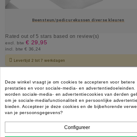
Beensteun/pedicurekussen diverse kleuren
Rated
out of 5 stars based on
review(s)
€ 29,95
excl. btw
incl. btw
€ 36,24

Levertijd 2 tot 7 werkdagen
KIES OPTIE
Deze winkel vraagt je om cookies te accepteren voor betere
prestaties en voor sociale-media- en advertentiedoeleinden.
worden sociale-media- en advertentiecookies van derden geb
om je sociale-mediafunctionaliteit en persoonlijke advertenti
bieden. Accepteer je deze cookies en de bijbehorende verwe
van je persoonsgegevens?
Configureer