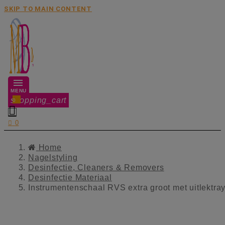
SKIP TO MAIN CONTENT
MENU
shopping_cart
0


0
Home
Nagelstyling
Desinfectie, Cleaners & Removers
Desinfectie Materiaal
Instrumentenschaal RVS extra groot met uitlektra