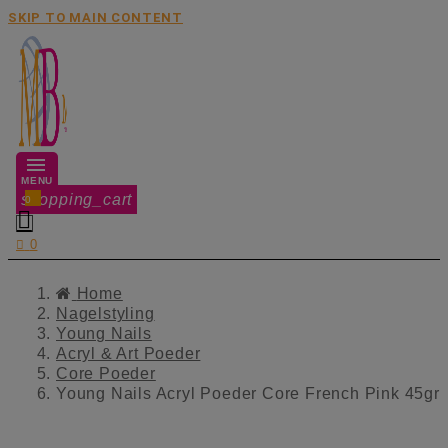
SKIP TO MAIN CONTENT
MENU
shopping_cart
0


0
Home
Nagelstyling
Young Nails
Acryl & Art Poeder
Core Poeder
Young Nails Acryl Poeder Core French Pink 45gr