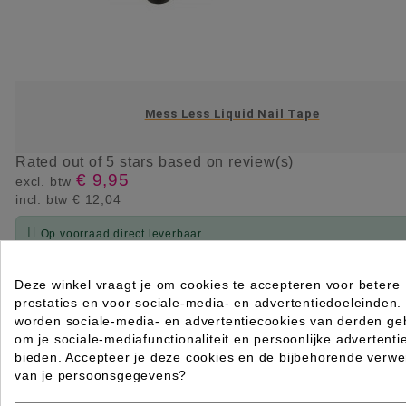
Mess Less Liquid Nail Tape
Rated
out of 5 stars based on
review(s)
€ 9,95
excl. btw
incl. btw
€ 12,04

Op voorraad direct leverbaar
IN WINKELWAGEN
Deze winkel vraagt je om cookies te accepteren voor betere
prestaties en voor sociale-media- en advertentiedoeleinden.
worden sociale-media- en advertentiecookies van derden geb
om je sociale-mediafunctionaliteit en persoonlijke advertenti
bieden. Accepteer je deze cookies en de bijbehorende verwe
van je persoonsgegevens?