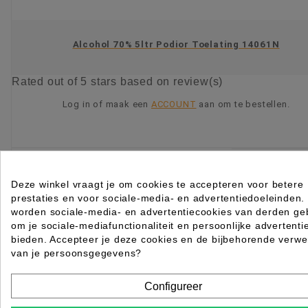
Alcohol 70% 5ltr Podior Toelating 14061N
Rated
out of 5 stars based on
review(s)
Log in of maak een
ACCOUNT
aan om te bestellen.
KIES OPTIE
Deze winkel vraagt je om cookies te accepteren voor betere
prestaties en voor sociale-media- en advertentiedoeleinden.
worden sociale-media- en advertentiecookies van derden geb
om je sociale-mediafunctionaliteit en persoonlijke advertenti
bieden. Accepteer je deze cookies en de bijbehorende verwe
van je persoonsgegevens?
Configureer