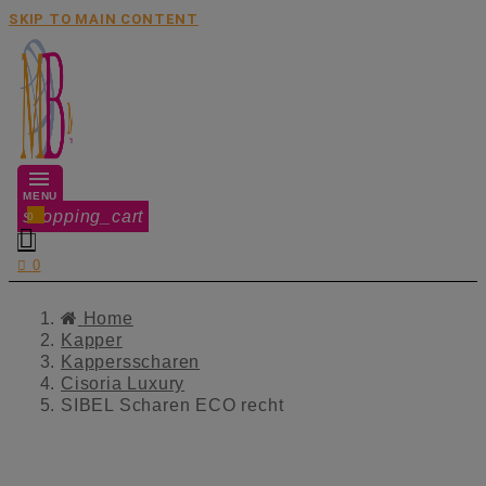
SKIP TO MAIN CONTENT
MENU
shopping_cart
0


0
Home
Kapper
Kappersscharen
Cisoria Luxury
SIBEL Scharen ECO recht