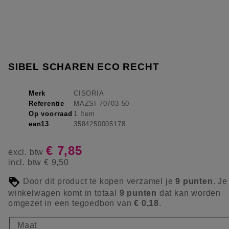
SIBEL SCHAREN ECO RECHT
Merk
CISORIA
Referentie
MAZSI-70703-50
Op voorraad
1 Item
ean13
3584250005178
€ 7,85
excl. btw
incl. btw
€ 9,50
Door dit product te kopen verzamel je
9
punten
. Je
winkelwagen komt in totaal
9
punten
dat kan worden
omgezet in een tegoedbon van
€ 0,18
.
Maat