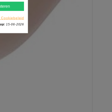
teren
 Cookiebeleid
 op:
15-06-2026