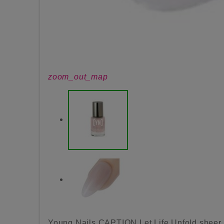
zoom_out_map
Young Nails CAPTION Let Life Unfold sheer