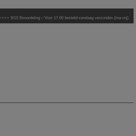
⭐⭐⭐ 9/10 Beoordeling ✅Voor 17:00 besteld-vandaag verzonden (ma-vrij)