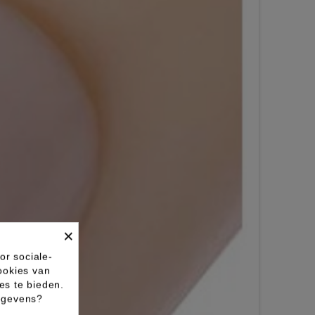
×
or sociale-
ookies van
es te bieden.
gegevens?