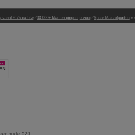
g vanaf € 75 ex btw
✅
30.000+ klanten gingen je voor
✅
Spaar Mazzelpunten
⭐⭐
es
EN
eer nude 029