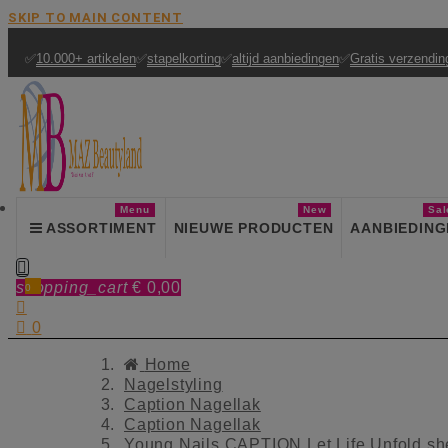
SKIP TO MAIN CONTENT
✅
10.000+ artikelen
✅
stapelkorting
✅
altijd aanbiedingen
✅
Gratis verzendin
Menu
New
Sal
ASSORTIMENT
NIEUWE PRODUCTEN
AANBIEDING

shopping_cart
€ 0,00
0


0
Home
Nagelstyling
Caption Nagellak
Caption Nagellak
Young Nails CAPTION Let Life Unfold sh