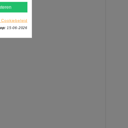
teren
 Cookiebeleid
 op:
15-06-2026