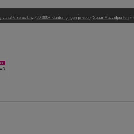
g vanaf € 75 ex btw
✅
30.000+ klanten gingen je voor
✅
Spaar Mazzelpunten
⭐⭐
es
EN