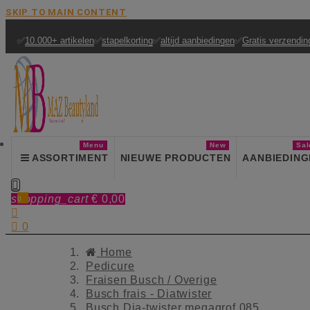
SKIP TO MAIN CONTENT
✅
10.000+ artikelen
✅
stapelkorting
✅
altijd aanbiedingen
✅
Gratis verzendin
Menu
New
Sal
ASSORTIMENT
NIEUWE PRODUCTEN
AANBIEDING

shopping_cart
€ 0,00
0


0
Home
Pedicure
Fraisen Busch / Overige
Busch frais - Diatwister
Busch Dia-twister megagrof 085