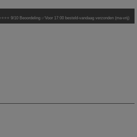
⭐⭐⭐ 9/10 Beoordeling ✅Voor 17:00 besteld-vandaag verzonden (ma-vrij)