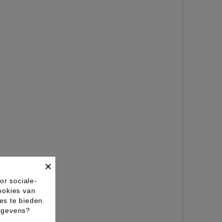
×
or sociale-
ookies van
es te bieden.
gegevens?