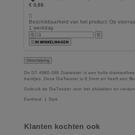
€ 0,88
.

Beschikbaarheid van het product:
Op voorraa
1 werkdag



IN WINKELWAGEN
Omschrijving
De DT-4880-085 Diatwister is een holle diamantfre
bandjes. Deze DiaTwister is 8,5mm en heeft een Bo
Gebruik de DiaTwister voor het afvlakken en verdun
Eenheid: 1 Stuk
Klanten kochten ook