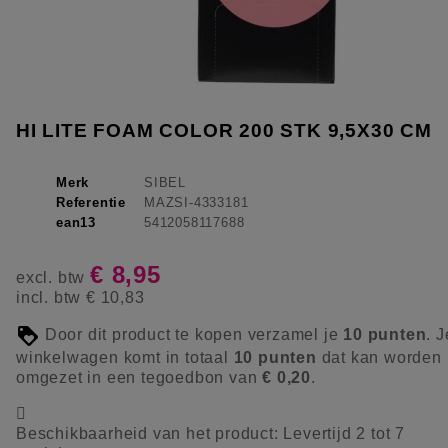
HI LITE FOAM COLOR 200 STK 9,5X30 CM
Merk
SIBEL
Referentie
MAZSI-4333181
ean13
5412058117688
€ 8,95
excl. btw
incl. btw
€ 10,83
Door dit product te kopen verzamel je
10
punten
. J
winkelwagen komt in totaal
10
punten
dat kan worden
omgezet in een tegoedbon van
€ 0,20
.

Beschikbaarheid van het product:
Levertijd 2 tot 7