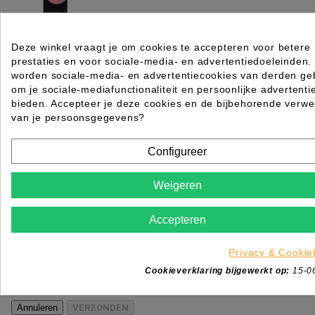
HI LITE FOAM COLOR 200 STK 9,5X30 CM
Deze winkel vraagt je om cookies te accepteren voor betere
prestaties en voor sociale-media- en advertentiedoeleinden.
Rating for
Quality
worden sociale-media- en advertentiecookies van derden geb
om je sociale-mediafunctionaliteit en persoonlijke advertenti
Please choose a rating for your review.
bieden. Accepteer je deze cookies en de bijbehorende verwe
van je persoonsgegevens?
Configureer
Title of your review
Weigeren
Uw naam
Accepteren
Uw beoordeling
Enim quis fugiat consequat elit minim nisi eu occae
Privacy & Cookie
occaecat deserunt aliquip nisi ex deserunt.
Cookieverklaring bijgewerkt op:
15-0
*
Verplichte velden
Annuleren
VERZONDEN