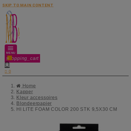
SKIP TO MAIN CONTENT
MENU
shopping_cart
0


0
Home
Kapper
Kleur accessoires
Blondeerpapier
HI LITE FOAM COLOR 200 STK 9,5X30 CM