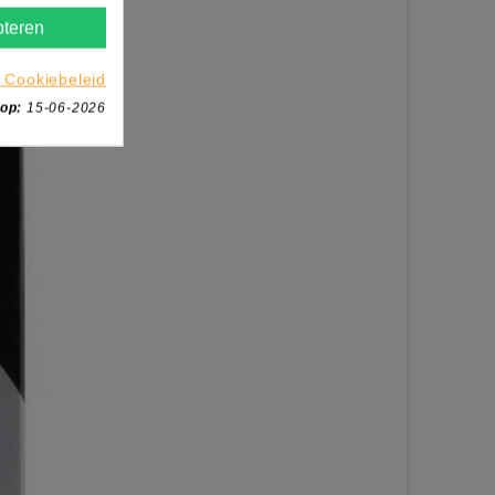
teren
 Cookiebeleid
 op:
15-06-2026