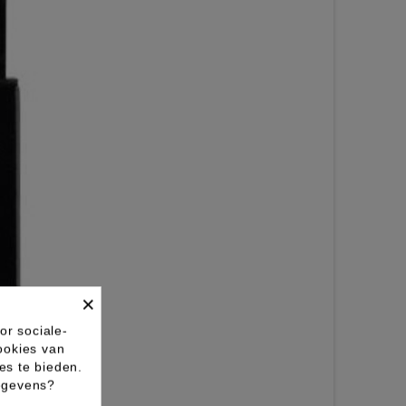
×
or sociale-
ookies van
es te bieden.
gegevens?