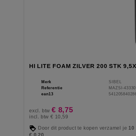
HI LITE FOAM ZILVER 200 STK 9,5
Merk
SIBEL
Referentie
MAZSI-43330
ean13
54120584028
€ 8,75
excl. btw
incl. btw
€ 10,59
Door dit product te kopen verzamel je
10
€ 0,20
.