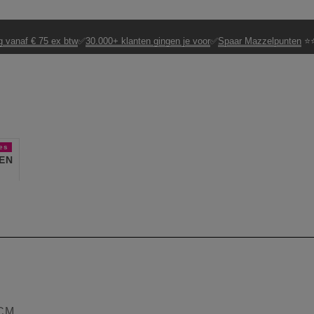
g vanaf € 75 ex btw
✅
30.000+ klanten gingen je voor
✅
Spaar Mazzelpunten
⭐⭐
es
EN
 CM