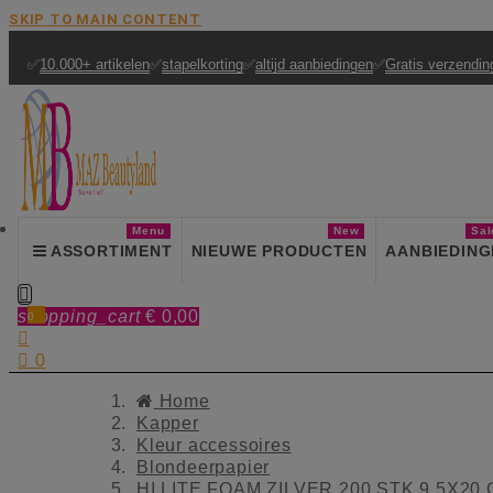
SKIP TO MAIN CONTENT
✅
10.000+ artikelen
✅
stapelkorting
✅
altijd aanbiedingen
✅
Gratis verzendin
Menu
New
Sal
ASSORTIMENT
NIEUWE PRODUCTEN
AANBIEDING

shopping_cart
€ 0,00
0


0
Home
Kapper
Kleur accessoires
Blondeerpapier
HI LITE FOAM ZILVER 200 STK 9,5X20