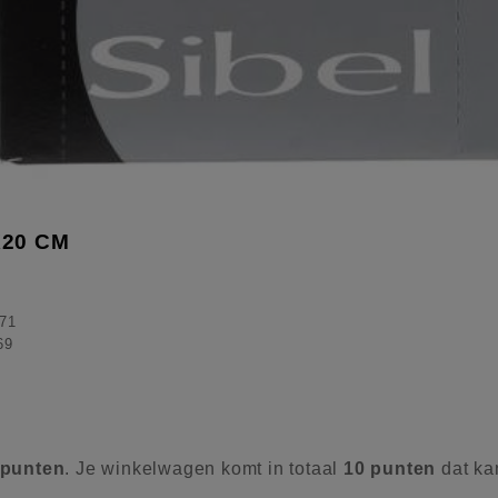
X20 CM
71
69
punten
. Je winkelwagen komt in totaal
10
punten
dat ka