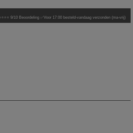
⭐⭐⭐ 9/10 Beoordeling ✅Voor 17:00 besteld-vandaag verzonden (ma-vrij)