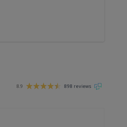
8.9
898 reviews