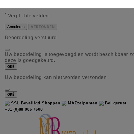
occaecat deserunt aliquip nisi ex deserunt.
*
Verplichte velden
Annuleren
VERZONDEN
Beoordeling verstuurd
Uw beoordeling is toegevoegd en wordt beschikbaar z
deze is goedgekeurd.
OKÉ
Uw beoordeling kan niet worden verzonden
OKÉ
SSL Beveiligd Shoppen
MAZzelpunten
Bel gerust
+31 (0)88 006 7600