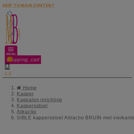
SKIP TO MAIN CONTENT
MENU
shopping_cart
0


0
Home
Kapper
Kapsalon inrichting
Kappersstoel
Attractio
SIBLE kappersstoel Attractio BRUIN met vierkante