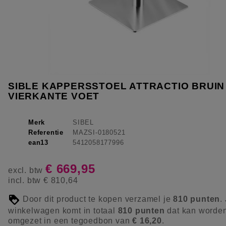
SIBLE KAPPERSSTOEL ATTRACTIO BRUIN
VIERKANTE VOET
Merk
SIBEL
Referentie
MAZSI-0180521
ean13
5412058177996
€ 669,95
excl. btw
incl. btw
€ 810,64
Door dit product te kopen verzamel je
810
punten
.
winkelwagen komt in totaal
810
punten
dat kan worde
omgezet in een tegoedbon van
€ 16,20
.