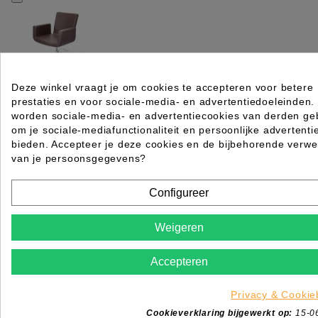
Deze winkel vraagt je om cookies te accepteren voor betere
prestaties en voor sociale-media- en advertentiedoeleinden.
SIBLE kappersstoel Attractio BRUIN met vierkante voe
worden sociale-media- en advertentiecookies van derden geb
om je sociale-mediafunctionaliteit en persoonlijke advertenti
Rating for
Quality
bieden. Accepteer je deze cookies en de bijbehorende verwe
van je persoonsgegevens?
Please choose a rating for your review.
Configureer
Weigeren
Title of your review
Accepteren
Uw naam
Privacy & Cookie
Uw beoordeling
Cookieverklaring bijgewerkt op:
15-0
Enim quis fugiat consequat elit minim nisi eu occae