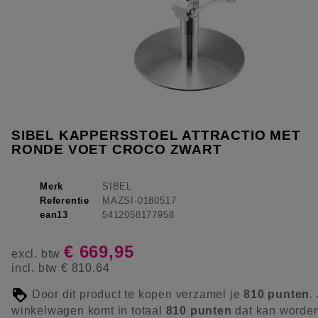
SIBEL KAPPERSSTOEL ATTRACTIO MET
RONDE VOET CROCO ZWART
Merk
SIBEL
Referentie
MAZSI-0180517
ean13
5412058177958
€ 669,95
excl. btw
incl. btw
€ 810,64
Door dit product te kopen verzamel je
810
punten
.
winkelwagen komt in totaal
810
punten
dat kan worde