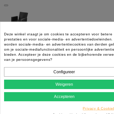
Deze winkel vraagt je om cookies te accepteren voor betere
prestaties en voor sociale-media- en advertentiedoeleinden.
SIBEL kappersstoel Attractio met ronde voet CROCO
worden sociale-media- en advertentiecookies van derden geb
om je sociale-mediafunctionaliteit en persoonlijke advertenti
Rating for
Quality
bieden. Accepteer je deze cookies en de bijbehorende verwe
van je persoonsgegevens?
Please choose a rating for your review.
Configureer
Weigeren
Accepteren
Title of your review
Uw naam
Privacy & Cookie
Uw beoordeling