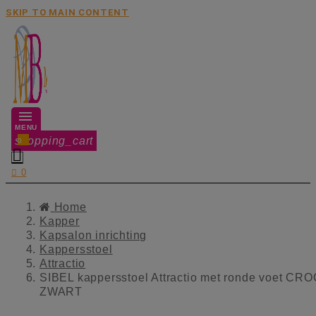
SKIP TO MAIN CONTENT
MENU
shopping_cart
0


0
Home
Kapper
Kapsalon inrichting
Kappersstoel
Attractio
SIBEL kappersstoel Attractio met ronde voet CR
ZWART