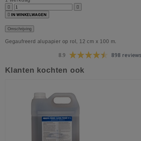



IN WINKELWAGEN
Omschrijving
Gegaufreerd alupapier op rol, 12 cm x 100 m.
8.9
898 review
Klanten kochten ook