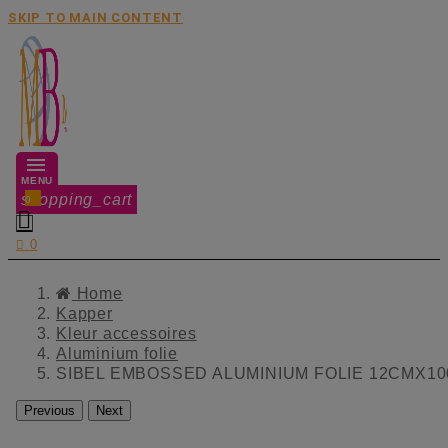
SKIP TO MAIN CONTENT
MENU
shopping_cart
0


0
Home
Kapper
Kleur accessoires
Aluminium folie
SIBEL EMBOSSED ALUMINIUM FOLIE 12CMX1
Previous
Next