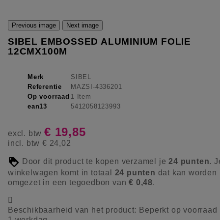
Previous image
Next image
SIBEL EMBOSSED ALUMINIUM FOLIE
12CMX100M
Merk
SIBEL
Referentie
MAZSI-4336201
Op voorraad
1 Item
ean13
5412058123993
€ 19,85
excl. btw
incl. btw
€ 24,02
Door dit product te kopen verzamel je
24
punten
. J
winkelwagen komt in totaal
24
punten
dat kan worden
omgezet in een tegoedbon van
€ 0,48
.

Beschikbaarheid van het product:
Beperkt op voorraad
1 werkdag