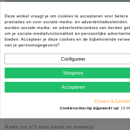
IN WINKELWAGEN
Deze winkel vraagt je om cookies te accepteren voor betere
prestaties en voor sociale-media- en advertentiedoeleinden.
worden sociale-media- en advertentiecookies van derden geb
om je sociale-mediafunctionaliteit en persoonlijke advertenti
bieden. Accepteer je deze cookies en de bijbehorende verwe
van je persoonsgegevens?
Configureer
Weigeren
Accepteren
Privacy & Cookie
Cookieverklaring bijgewerkt op:
15-0
Alcohol 70% 1000ml Podior Toelating 14061N
Rated
out of 5 stars based on
review(s)