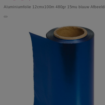
Aluminiumfolie 12cmx100m 480gr 15mu blauw Afbeeld