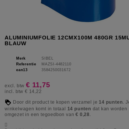
ALUMINIUMFOLIE 12CMX100M 480GR 15M
BLAUW
Merk
SIBEL
Referentie
MAZSI-4482110
ean13
3584250031672
€ 11,75
excl. btw
incl. btw
€ 14,22
Door dit product te kopen verzamel je
14
punten
. J
winkelwagen komt in totaal
14
punten
dat kan worden
omgezet in een tegoedbon van
€ 0,28
.
