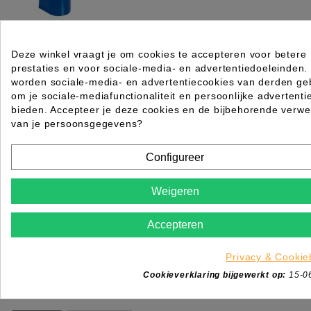
Aluminiumfolie 12cmx100m 480gr 15mu blauw
Deze winkel vraagt je om cookies te accepteren voor betere
prestaties en voor sociale-media- en advertentiedoeleinden.
Rating for
Quality
worden sociale-media- en advertentiecookies van derden geb
om je sociale-mediafunctionaliteit en persoonlijke advertenti
Please choose a rating for your review.
bieden. Accepteer je deze cookies en de bijbehorende verwe
van je persoonsgegevens?
Configureer
Weigeren
Title of your review
Uw naam
Accepteren
Uw beoordeling
Enim quis fugiat consequat elit minim nisi eu occae
Privacy & Cookie
occaecat deserunt aliquip nisi ex deserunt.
Cookieverklaring bijgewerkt op:
15-0
*
Verplichte velden