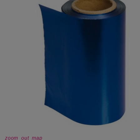
zoom_out_map