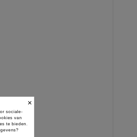
×
or sociale-
ookies van
es te bieden.
gegevens?