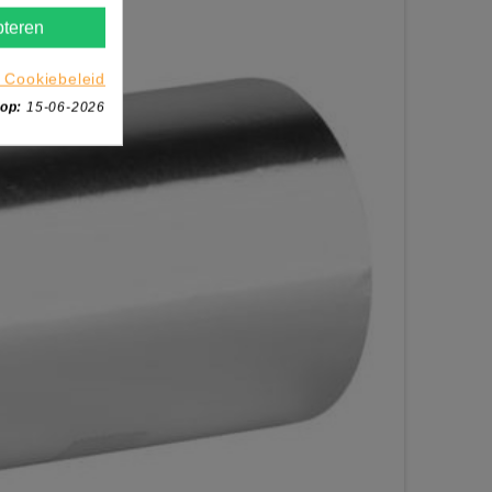
teren
 Cookiebeleid
 op:
15-06-2026