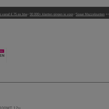
g vanaf € 75 ex btw
✅
30.000+ klanten gingen je voor
✅
Spaar Mazzelpunten
⭐⭐
es
EN
100MT 12µ