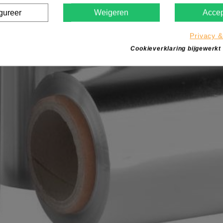
gureer
Weigeren
Accep
Privacy &
Cookieverklaring bijgewerkt