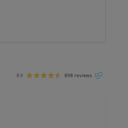
8.9
898 reviews