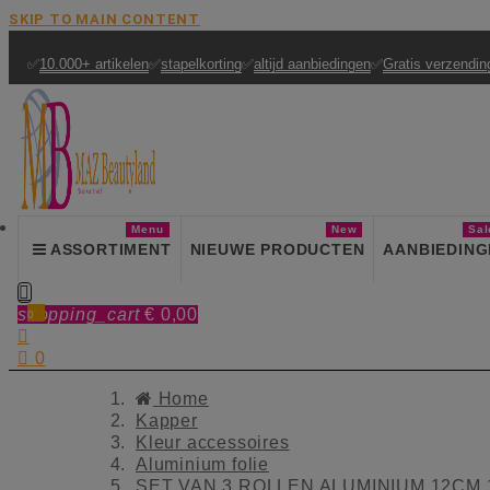
SKIP TO MAIN CONTENT
✅
10.000+ artikelen
✅
stapelkorting
✅
altijd aanbiedingen
✅
Gratis verzendin
Menu
New
Sal
ASSORTIMENT
NIEUWE PRODUCTEN
AANBIEDING

shopping_cart
€ 0,00
0


0
Home
Kapper
Kleur accessoires
Aluminium folie
SET VAN 3 ROLLEN ALUMINIUM 12CM 