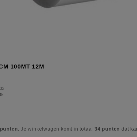
CM 100MT 12Μ
03
85
punten
. Je winkelwagen komt in totaal
34
punten
dat ka