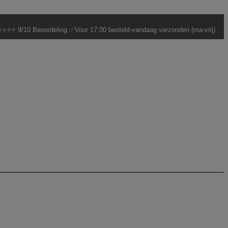
⭐⭐⭐ 9/10 Beoordeling ✅Voor 17:00 besteld-vandaag verzonden (ma-vrij)