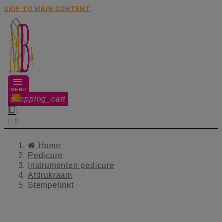
SKIP TO MAIN CONTENT
MENU
shopping_cart
0


0
Home
Pedicure
Instrumenten pedicure
Afdrukraam
Stempelinkt