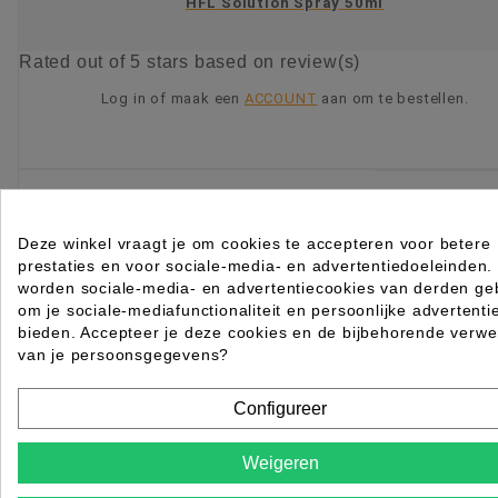
HFL Solution Spray 50ml
Rated
out of 5 stars based on
review(s)
Log in of maak een
ACCOUNT
aan om te bestellen.
KIES OPTIE
Deze winkel vraagt je om cookies te accepteren voor betere
prestaties en voor sociale-media- en advertentiedoeleinden.
worden sociale-media- en advertentiecookies van derden geb
om je sociale-mediafunctionaliteit en persoonlijke advertenti
bieden. Accepteer je deze cookies en de bijbehorende verwe
van je persoonsgegevens?
Configureer
Weigeren