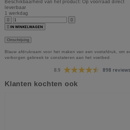
Beschikbaarheid van het product:
Op voorraad direct
leverbaar
1 werkdag



IN WINKELWAGEN
Omschrijving
Blauw afdrukraam voor het maken van een voetafdruk, om e
verborgen gebreek te constateren aan het voetbed.
8.9
898 review
Klanten kochten ook